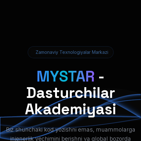
Zamonaviy Texnologiyalar Markazi
MYSTAR
-
Dasturchilar
Akademiyasi
Biz shunchaki kod yozishni emas, muammolarga
injenerlik yechimini berishni va global bozorda